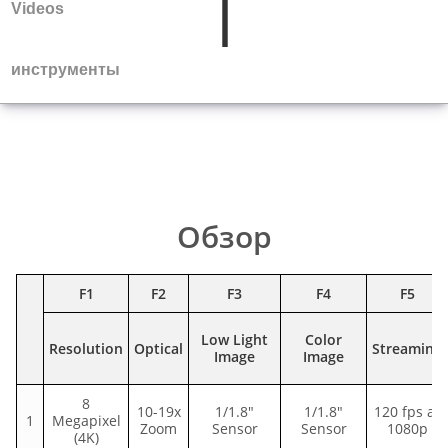
Videos
инструменты
Обзор
F1
F2
F3
F4
F5
Low Light
Color
Resolution
Optical
Streaming
Image
Image
8
10-19x
1/1.8"
1/1.8"
120 fps at
1
Megapixel
Zoom
Sensor
Sensor
1080p
(4K)