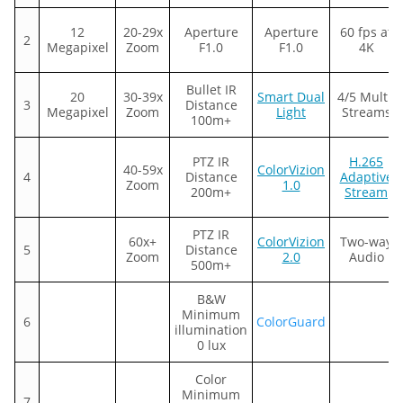
12
20-29x
Aperture
Aperture
60 fps at
2
Megapixel
Zoom
F1.0
F1.0
4K
Bullet IR
20
30-39x
Smart Dual
4/5 Multi-
3
Distance
Megapixel
Zoom
Light
Streams
100m+
PTZ IR
H.265
40-59x
ColorVizion
4
Distance
Adaptive
Zoom
1.0
200m+
Stream
PTZ IR
60x+
ColorVizion
Two-way
5
Distance
Zoom
2.0
Audio
500m+
B&W
Minimum
6
ColorGuard
illumination
0 lux
Color
Minimum
7