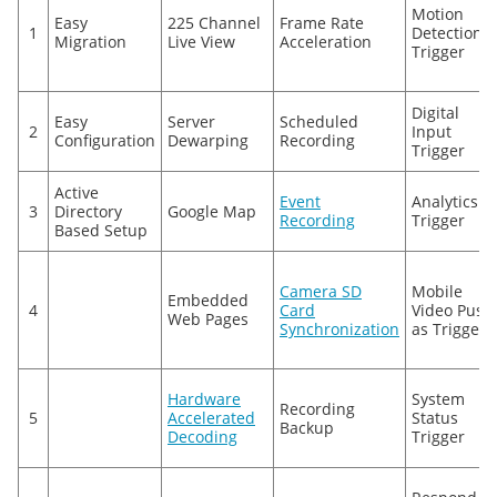
Motion
Easy
225 Channel
Frame Rate
1
Detection
Migration
Live View
Acceleration
Trigger
Digital
Easy
Server
Scheduled
2
Input
Configuration
Dewarping
Recording
Trigger
Active
Event
Analytics
3
Directory
Google Map
Recording
Trigger
Based Setup
Camera SD
Mobile
Embedded
4
Card
Video Push
Web Pages
Synchronization
as Trigger
Hardware
System
Recording
5
Accelerated
Status
Backup
Decoding
Trigger