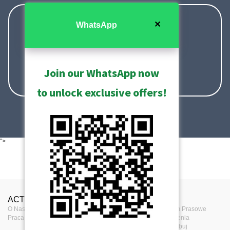
sales@acti.com
✕
WhatsApp
+886-2-2656-2588
Join our WhatsApp now
+1-866-410-ACTi (2284)
to unlock exclusive offers!
">
ACTi
Skontaktuj się z
Press
O Nas
nami
Centrum Prasowe
Praca
Wydarzenia
Skontaktuj się z nami
Subskrybuj
Gdzie kupić