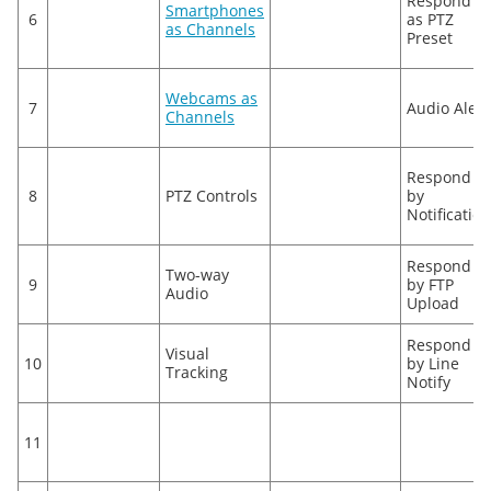
Respond
Smartphones
6
as PTZ
as Channels
Preset
Webcams as
7
Audio Alert
Channels
Respond
8
PTZ Controls
by
Notification
Respond
Two-way
9
by FTP
Audio
Upload
Respond
Visual
10
by Line
Tracking
Notify
11