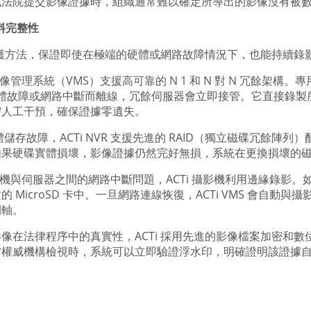
或法院提交影像證據時，組織通常難以確定所導出的影像沒有被
料完整性
據保護方法，保證即使在極端的硬體或網路故障情況下，也能持續
的影像管理系統（VMS）支援高可靠的 N 1 和 N 對 N 冗餘架構
因硬體故障或網路中斷而離線，冗餘伺服器會立即接管。它直接錄
需人工干預，確保證據零遺失。
儲存故障，ACTi NVR 支援先進的 RAID（獨立磁碟冗餘陣
如果硬碟實體損壞，影像證據仍然完好無損，系統在更換損壞的
影機與伺服器之間的網路中斷問題，ACTi 攝影機利用邊緣錄影。如
MicroSD 卡中。一旦網路連線恢復，ACTi VMS 會自動
間軸。
像在法律程序中的真實性，ACTi 採用先進的影像檔案加密和
當權威機構檢視時，系統可以立即驗證浮水印，明確證明該證據