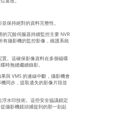
數位篡改。
錄影並保持絕對的資料完整性。
。專用的冗餘伺服器持續監控主要 NVR
製所有攝影機的監控影像，維護系統
列）配置。這確保影像資料在多個磁碟
磁碟時無縫繼續錄影。
果與 VMS 的連線中斷，攝影機會
與攝影機同步，提取遺失的影像片段並
數位浮水印技術。這些安全協議鎖定
自從攝影機鏡頭捕捉到的那一刻起