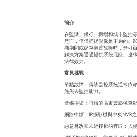
簡介
在監獄、銀行、機場和城市監控
然而，僅僅捕捉影像是不夠的。
機期間或儲存裝置故障時，無可辯
解決方案通過提供系統冗餘、邊
法律效力。
常見挑戰
單點故障：傳統監控系統通常依賴
施失去監控能力。
硬碟損壞：持續的高畫質影像錄
網路中斷：IP攝影機與中央NV
惡意篡改和未經授權的存取：入