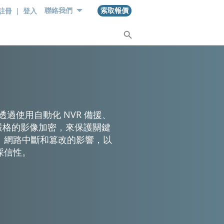
註冊
|
登入
聯絡我們
索取報價
透過使用自動化 NVR 備援、
及嚴格的影像加密，來保護關鍵
、網路中斷和篡改的影響，以
採信性。