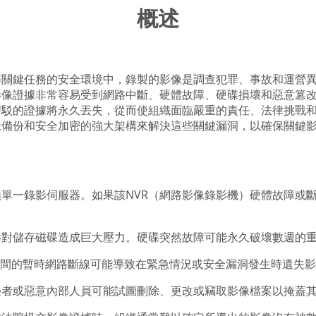
概述
等關鍵任務的安全環境中，錄製的影像是調查犯罪、事故和運營
影像證據非常容易受到網路中斷、硬體故障、硬碟損壞和惡意篡
駁的證據將永久丟失，從而使組織面臨嚴重的責任、法律挑戰和安
緣備份和安全加密的強大架構來解決這些關鍵漏洞，以確保關鍵
單一錄影伺服器。如果該NVR（網路影像錄影機）硬體故障或
影對儲存磁碟造成巨大壓力。硬碟突然故障可能永久破壞數週的
R之間的暫時網路斷線可能導致在緊急情況或安全漏洞發生時遺失
侵者或惡意內部人員可能試圖刪除、更改或竊取影像檔案以掩蓋