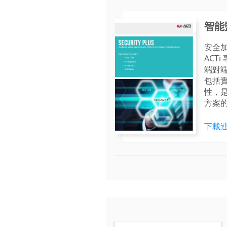
智能
安全
ACT
端對
包括
性，
方案
下載