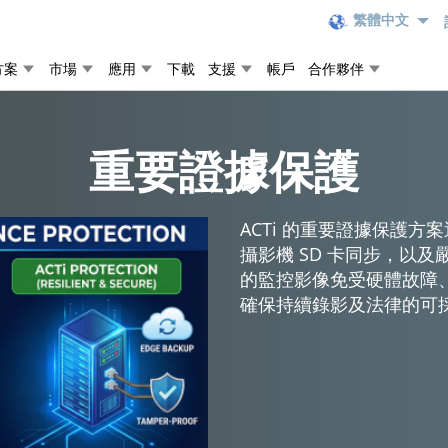
繁體中文
方案
市場
應用
下載
支援
帳戶
合作夥伴
重要證據保護
ACTi 的重要證據保護方案
攝影機 SD 卡同步，以
的監控影像免受硬體故障
確保持續錄影及法律的可