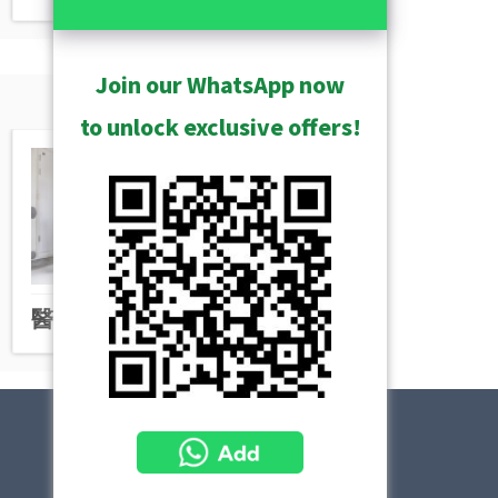
Join our WhatsApp now
to unlock exclusive offers!
醫療保健
飯店和賭場