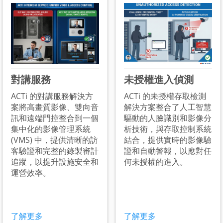
對講服務
未授權進入偵測
ACTi 的對講服務解決方
ACTi 的未授權存取檢測
案將高畫質影像、雙向音
解決方案整合了人工智慧
訊和遠端門控整合到一個
驅動的人臉識別和影像分
集中化的影像管理系統
析技術，與存取控制系統
(VMS) 中，提供清晰的訪
結合，提供實時的影像驗
客驗證和完整的錄製審計
證和自動警報，以應對任
追蹤，以提升設施安全和
何未授權的進入。
運營效率。
了解更多
了解更多