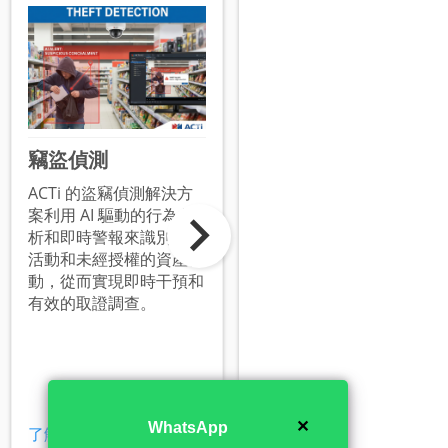
竊盜偵測
監控系統破壞偵測
ACTi 的盜竊偵測解決方
ACTi 的監控系統篡改檢
案利用 AI 驅動的行為分
測利用邊緣分析技術識別
析和即時警報來識別可疑
攝影機被遮蓋、轉向或失
活動和未經授權的資產移
焦的情況，提供即時警報
動，從而實現即時干預和
以確保安全網絡的完整性
有效的取證調查。
和持續運作。
✕
WhatsApp
了解更多
了解更多