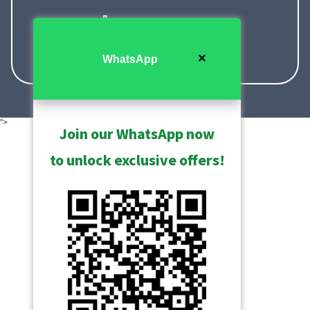
+886-2-2656-2588
✕
WhatsApp
+1-866-410-ACTi (2284)
">
Join our WhatsApp now
to unlock exclusive offers!