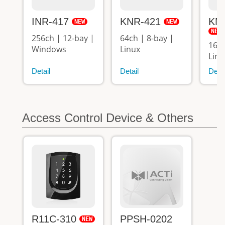
INR-417
KNR-421
KN
256ch | 12-bay |
64ch | 8-bay |
16ch
Windows
Linux
Linu
Detail
Detail
Detai
Access Control Device & Others
R11C-310
PPSH-0202