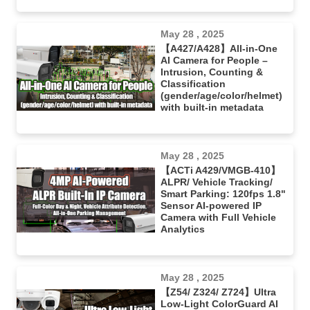
May 28 , 2025
【A427/A428】All-in-One
AI Camera for People –
Intrusion, Counting &
Classification
(gender/age/color/helmet)
with built-in metadata
May 28 , 2025
【ACTi A429/VMGB-410】
ALPR/ Vehicle Tracking/
Smart Parking: 120fps 1.8"
Sensor AI-powered IP
Camera with Full Vehicle
Analytics
May 28 , 2025
【Z54/ Z324/ Z724】Ultra
Low-Light ColorGuard AI