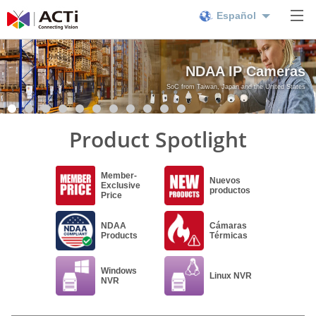
Español
NDAA IP Cameras
SoC from Taiwan, Japan and the United States
Product Spotlight
Member-
Nuevos
Exclusive
productos
Price
NDAA
Cámaras
Products
Térmicas
Windows
Linux NVR
NVR