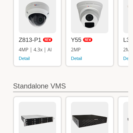
Z813-P1
Y55
L3
4MP | 4.3x | AI
2MP
2MP 
Detail
Detail
Detai
Standalone VMS