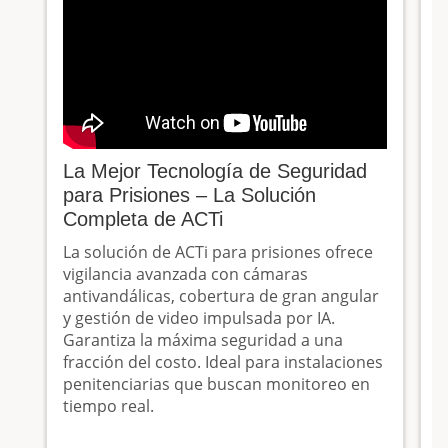
La Mejor Tecnología de Seguridad
¡
para Prisiones – La Solución
I
Completa de ACTi
A
La solución de ACTi para prisiones ofrece
¿
vigilancia avanzada con cámaras
e
antivandálicas, cobertura de gran angular
c
y gestión de video impulsada por IA.
T
Garantiza la máxima seguridad a una
c
fracción del costo. Ideal para instalaciones
2
penitenciarias que buscan monitoreo en
e
tiempo real.
N
m