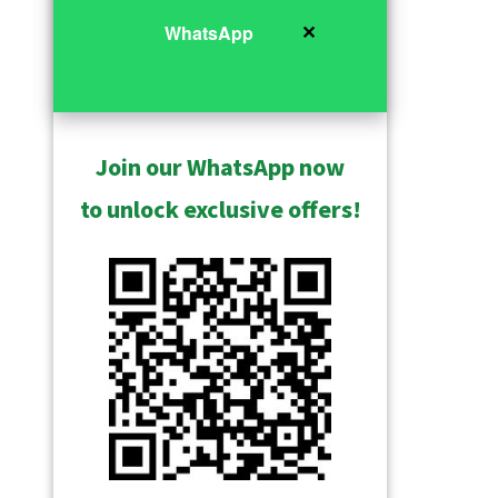
✕
WhatsApp
Join our WhatsApp now
to unlock exclusive offers!