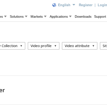
English
Register
|
Logi
es
Solutions
Markets
Applications
Downloads
Support
 Collection
Video profile
Video attribute
Si
er