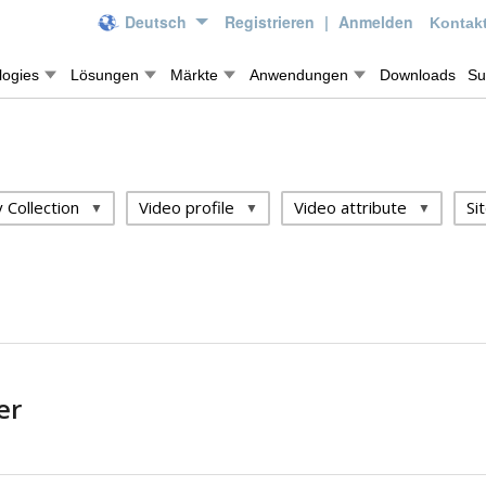
Deutsch
Registrieren
|
Anmelden
Kontakt
logies
Lösungen
Märkte
Anwendungen
Downloads
Su
 Collection
Video profile
Video attribute
Si
er