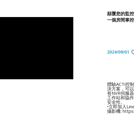
顛覆您的監控
一個房間掌控
2024/09/01
體驗ACTi
決方案，可以
有NVR伺服
工作站和協作T
安全性。
•立即加入Li
攝影機: https: