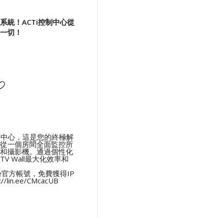
系統！ACTi控制中心從
一切！
控制中心，這是您的終極解
從一個房間全面監控所
器和攝影機。通過個性化
V Wall最大化效率和
ne官方帳號，免費獲得IP
//lin.ee/CMcacUB