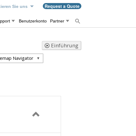
Request a Quote
ieren Sie uns
pport
Benutzerkonto
Partner
Einführung
temap Navigator