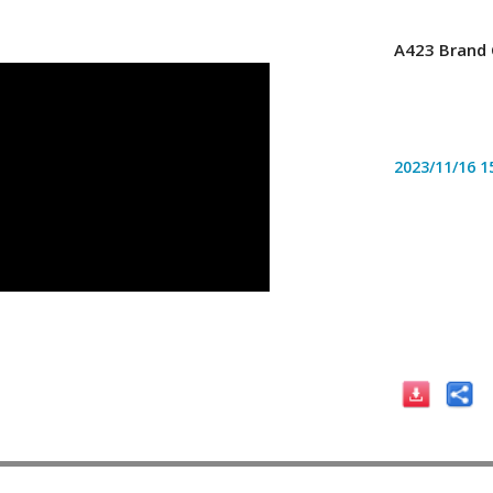
A423 Brand 
2023/11/16
1