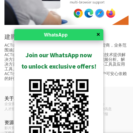
✕
WhatsApp
建腾创达科技股份有限公司
ACTi成立于2003年，是专业的IP视频监控解决方案供货商，业务范
围涵盖基础安防到企业整体解决方案。
Join our WhatsApp now
ACTi的核心价值是通过内部应用到其整个产品线开发的技术提供解
决方案。这些产品包括网络摄像机，视频管理软件和视频分析。解
决方案可提攻客制化的服务，并提供售前、售后的服务工具及应用
to unlock exclusive offers!
工具。
ACTi业务范围扩及全球， 提供全天候技术支持，是客户可安心依赖
的好伙伴。
关于ACTi
联络我们
新闻
企业资讯
联络我们
新闻中心
人才招募
经销商
展览活动讯息
意见反馈
订阅电子报
资源
条款
影片剪辑和播放清单
服务条款
下载中心
Privacy Policy