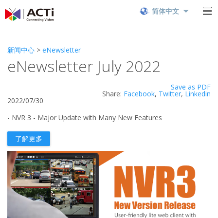
简体中文
新闻中心
>
eNewsletter
eNewsletter July 2022
Save as PDF
Share:
Facebook
,
Twitter
,
Linkedin
2022/07/30
- NVR 3 - Major Update with Many New Features
了解更多