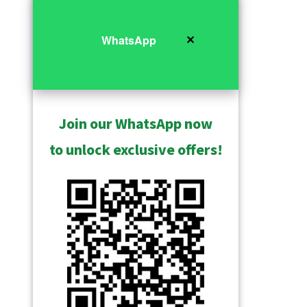
✕
WhatsApp
Join our WhatsApp now
to unlock exclusive offers!