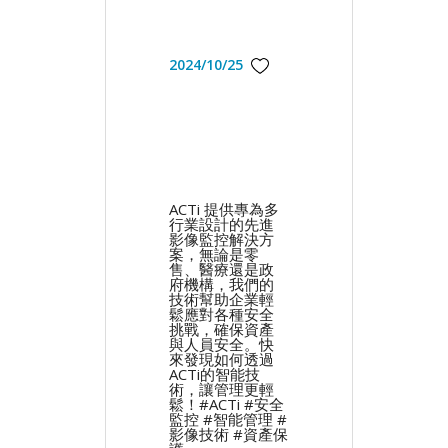
2024/10/25
ACTi 提供專為多
行業設計的先進
影像監控解決方
案，無論是零
售、醫療還是政
府機構，我們的
技術幫助企業輕
鬆應對各種安全
挑戰，確保資產
與人員安全。快
來發現如何透過
ACTi的智能技
術，讓管理更輕
鬆！#ACTi #安全
監控 #智能管理 #
影像技術 #資產保