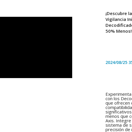
¡Descubre la
Vigilancia I
Decodificad
50% Menos!
2024/08/25
3
Experimenta u
con los Deco
que ofrecen c
compatibilid
significativ
menos que c
Axis. Integre
sistema de s
precisión de 