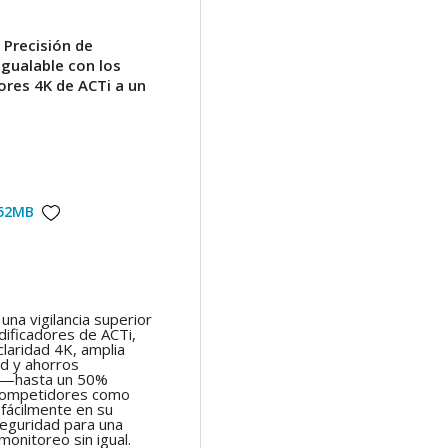
 Precisión de
nigualable con los
ores 4K de ACTi a un
52MB
na vigilancia superior
dificadores de ACTi,
laridad 4K, amplia
ad y ahorros
os—hasta un 50%
ompetidores como
 fácilmente en su
eguridad para una
monitoreo sin igual.