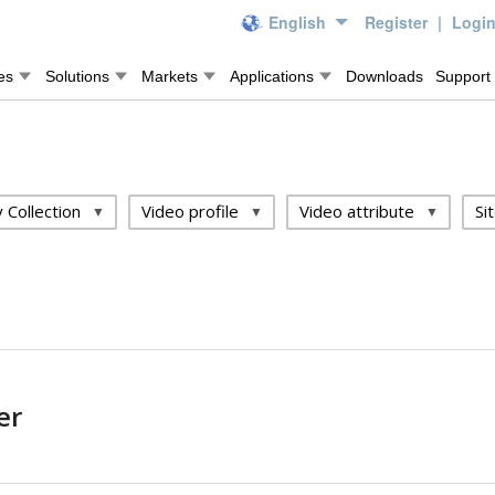
English
Register
|
Logi
es
Solutions
Markets
Applications
Downloads
Support
 Collection
Video profile
Video attribute
Si
er