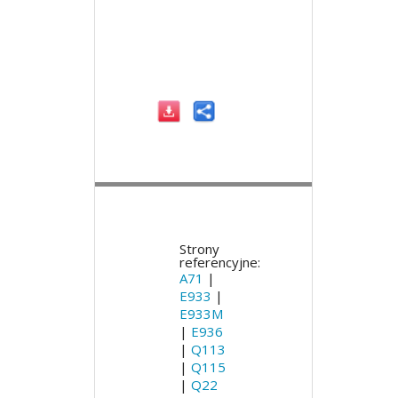
Strony
referencyjne:
A71
|
E933
|
E933M
|
E936
|
Q113
|
Q115
|
Q22