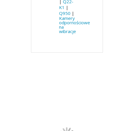
|
Q22-
K1
|
Q950
|
Kamery
odpornościowe
na
wibracje