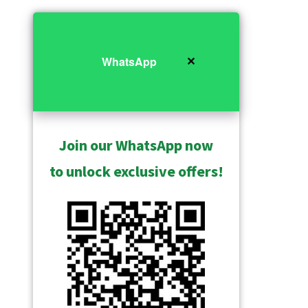
✕
WhatsApp
Join our WhatsApp now
to unlock exclusive offers!