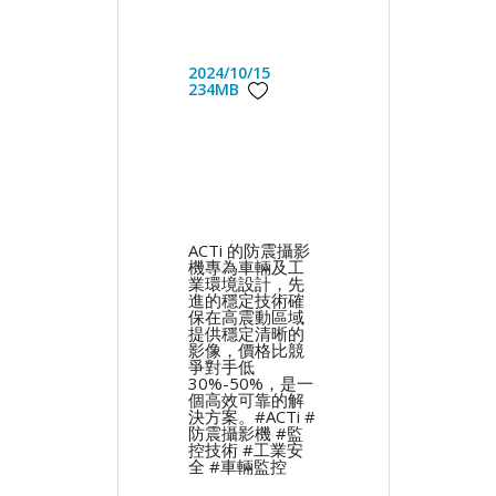
2024/10/15
234MB
ACTi 的防震攝影
機專為車輛及工
業環境設計，先
進的穩定技術確
保在高震動區域
提供穩定清晰的
影像，價格比競
爭對手低
30%-50%，是一
個高效可靠的解
決方案。#ACTi #
防震攝影機 #監
控技術 #工業安
全 #車輛監控