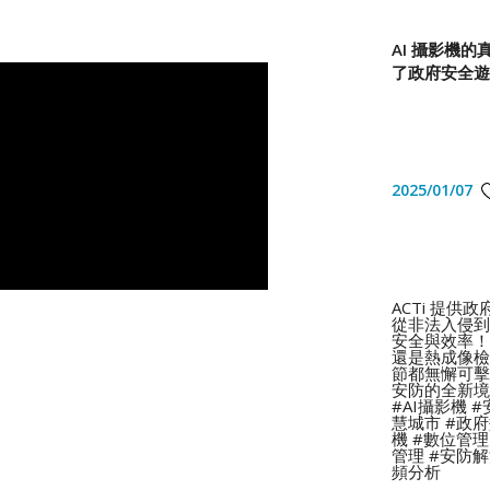
AI 攝影機的
了政府安全遊
2025/01/07
ACTi 提供
從非法入侵到
安全與效率！無
還是熱成像檢測
節都無懈可擊
安防的全新境界
#AI攝影機 
慧城市 #政府
機 #數位管理
管理 #安防解
頻分析