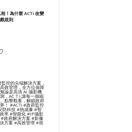
真相！為什麼 ACTi 改變
戲規則
政府監控的尖端解決方案，
高效管理，全方位保障
論是高清 AI 攝影機
，AC T i 讓每一個細
。點擊觀看，解鎖政府
！ #ACTi #政府監控
#安防科技 #熱成像 #智
效率 #智能化 #IP攝影
 #政府解決方案 #影像
決方案 #高效管理 #視