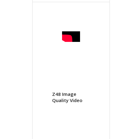
Z48 Image
Quality Video