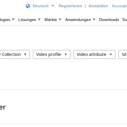
Deutsch
Registrieren
|
Anmelden
Kontakt
logies
Lösungen
Märkte
Anwendungen
Downloads
Su
 Collection
Video profile
Video attribute
Si
er