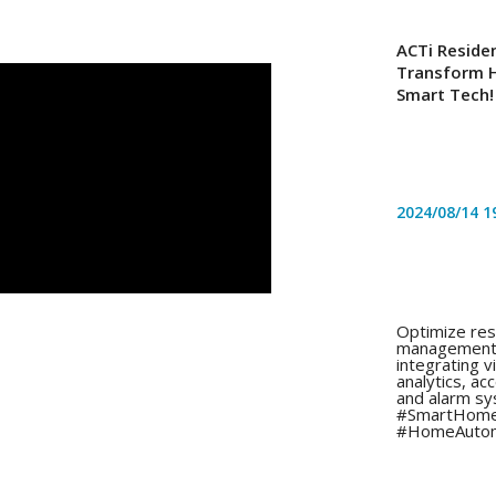
ACTi Residen
Transform H
Smart Tech!
2024/08/14
1
Optimize resi
management w
integrating v
analytics, ac
and alarm sy
#SmartHome 
#HomeAutom