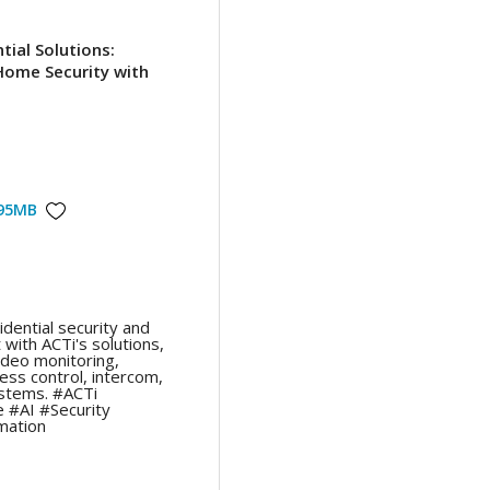
tial Solutions:
ome Security with
95MB
dential security and
ith ACTi's solutions,
ideo monitoring,
cess control, intercom,
stems. #ACTi
#AI #Security
ation