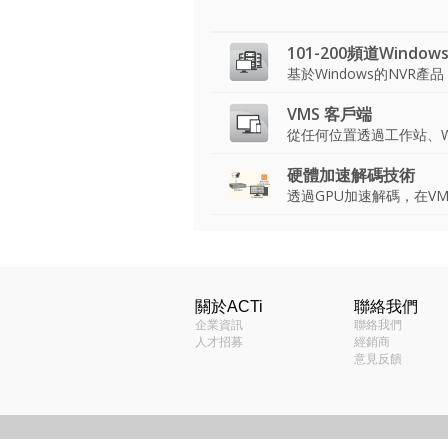
101-200頻道Window
基於Windows的NVR產
VMS 客戶端
從任何位置透過工作站、W
硬體加速解碼技術
透過GPU加速解碼，在V
功能
Product Specifications
關於ACTi
聯絡我們
SWS-200 A&E Specifi
類型
企業資訊
聯絡我們
ACTi 整合解
人才招募
經銷商
SWS-200 規格表 - 
最高解析度
意見反饋
驗證器
最多影像設備數量
確認您選擇的
Technical Information
是否相容，並
Standalone VMS Mig
您的項目中是
預裝的應用程序