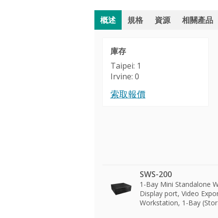
概述
規格
資源
相關產品
庫存
Taipei: 1
Irvine: 0
索取報價
SWS-200
1-Bay Mini Standalone W
Display port, Video Expo
Workstation, 1-Bay (Stor