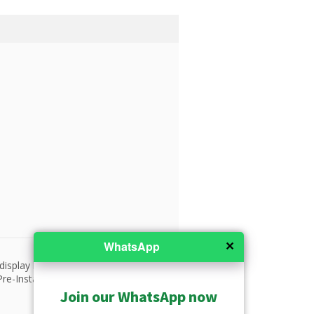
✕
WhatsApp
isplay layout, HDMI, DVI and
Pre-Installing VMS and CMS
Join our WhatsApp now