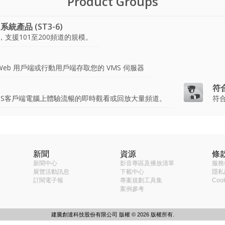
Product Groups
s系統產品 (ST3-6)
品，支援101至200頻道的規模。
eb 用戶端或行動用戶端存取您的 VMS 伺服器
符
MS客戶端電腦上體驗流暢的即時觀看或回放大量頻道。
符合
工具
新聞
資源
條
cations (50KB)
SWS-200 Datasheet (400KB)
獨立工作站
新聞中心
影音專區及播放清單
服務
決方案
展覽活動訊息
下載中心
隱私
繁體中文
支援所有解析度的ACTi 攝影機
訂閱電子報
專案規劃工具集
Coo
案例參考
產品
200
驗證
NVR Workstation
建騰創達科技股份有限公司 版權 © 2026 版權所有.
ration from Windows 10 to Windows 11 (11KB)
否整
CMS Workstation