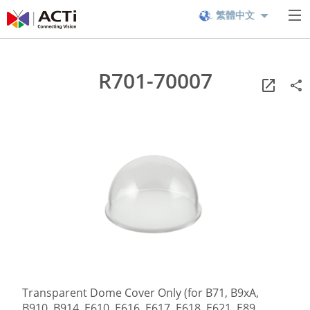
繁體中文
R701-70007
Transparent Dome Cover Only (for B71, B9xA,
B910, B914, E610, E616, E617, E618, E621, E89,