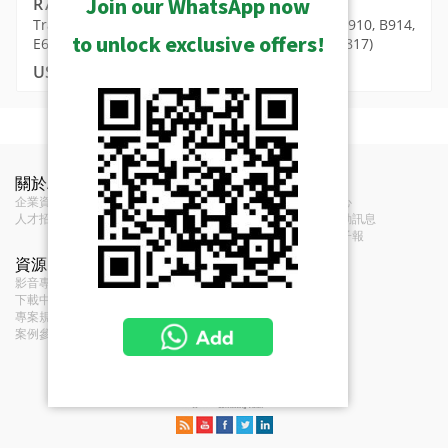
Join our WhatsApp now
R701-70007
Transparent Dome Cover Only (for B71, B9xA, B910, B914,
to unlock exclusive offers!
E610, E616, E617, E618, E621, E89, E815, E816, E817)
USD $141.00
MSRP in United States
顯示已歸檔的
功能
Media
R701-70007 R701-70009 R701-
顯示已停止的
關於ACTi
聯絡我們
新聞
類型
透明護罩
半球型 - 定焦半球型
企業資訊
70010 Image 450 x 450 png (65KB)
聯絡我們
新聞中心
人才招募
經銷商
展覽活動訊息
Transparent Dome Cover Only (for
意見反饋
訂閱電子報
半球型 - 變焦半球型
B71, B9xA, B910, B914, E610, E616,
敘述
資源
條款
E617, E618, E621, E89, E815, E816,
影音專區及播放清單
服務條款
E817)
下載中心
隱私政策
專案規劃工具集
Cookie 政策
E618 (Bundled)
一般
案例參考
3MP Indoor Zoom Dome with D/N, Adaptive IR,
Superior WDR, 4.3x Zoom lens, f3.1-13.3mm/F1.4-
重量
83公克 (0.183磅)
4.0 (HOV:64.4°-26.4°), P-Iris, Auto Focus (for
installation), H.264, 1080p/30fps, 2D+3D DNR, Audio,
保固
1 年
PoE, IK09, DI/DO