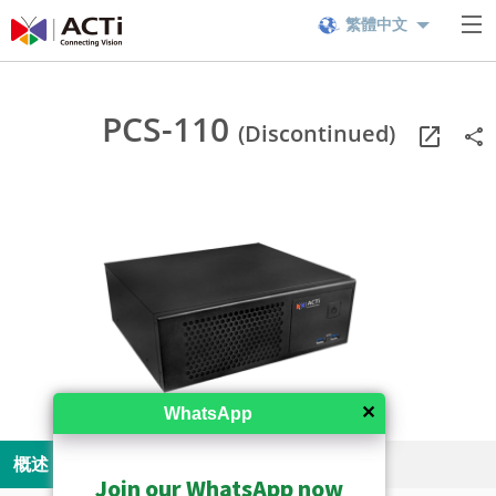
繁體中文
PCS-110
(Discontinued)
✕
WhatsApp
概述
規格
資源
Join our WhatsApp now