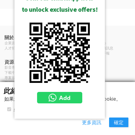
to unlock exclusive offers!
顯示已歸檔的
功能
Manuals & Guides
PCS-100 PCS-110 PCS-200 Quick
類型
伺服器
關於ACTi
Installation Guide (2MB)
聯絡我們
新聞
企業資訊
聯絡我們
新聞中心
硬體
人才招募
經銷商
展覽活動訊息
Media
意見反饋
訂閱電子報
PCS-110 Image 450 x 450 png
資源
條款
中央處理器
Intel Core i5-6500TE
(104KB)
影音專區及播放清單
服務條款
下載中心
隱私政策
隨機存取記憶體
8GB
專案規劃工具集
Cookie 政策
(RAM)
案例參考
此網站使用 cookies
顯示卡
NVIDIA GeForce GTX1650
如果您繼續使用本網站，即表示您同意選擇的Cookie。
音訊
必要
偏好設定
統計
行銷
音訊類型
雙向, 麥克風接口, 外部音源輸出
更多資訊
確定
建騰創達科技股份有限公司 版權 © 2026 版權所有.
網路