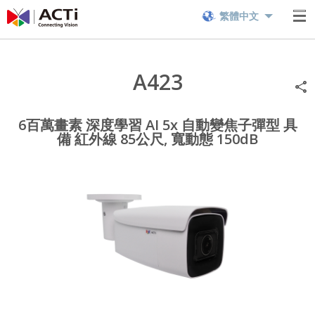
繁體中文
A423
6百萬畫素 深度學習 AI 5x 自動變焦子彈型 具
備 紅外線 85公尺, 寬動態 150dB