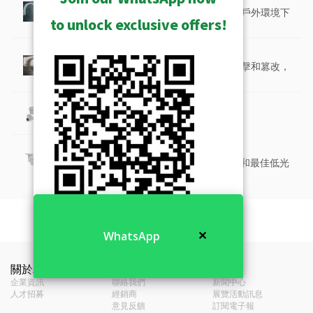
監控攝影機的防水技術確保在大雨或惡劣戶外環境下
to unlock exclusive offers!
仍能可靠運作，防止水分滲入。
防破壞設計
監控攝影機的防破壞技術可防止故意的衝擊和篡改，
確保在高風險環境中的持續運作。
防腐蝕攝影機
防鏽攝影機，適用於海岸或化工廠
高畫質攝影機
提供各種高畫質攝影機，具有最佳 WDR 和最佳低光
靈敏度。
無需NVR的攝影機即時查看解決方案（SF1）
顯示已歸檔的
影像
功能
Product Specifications
✕
WhatsApp
S10 - 攝影機與行動客戶端即時查看解決方案
無需NVR的攝影機錄製解決方案（SF2）
A423 網路攝影機 建議招標規範 (A&E)
A423 Brand Comparison Video
類型
自動變焦子彈型
(72KB)
關於ACTi
聯絡我們
新聞
S20 - 攝影機存儲和行動客戶端解決方案
混合型DVR解決方案 (SF4)
S11 - 攝影機和視訊解碼器即時查看解決方案
企業資訊
聯絡我們
新聞中心
應用環境
戶外
Camera Firmware S4.11.02 Release
人才招募
經銷商
展覽活動訊息
S40 - 混合型數位錄影機解決方案
混合式DVR和控制中心解決方案 (SF5)
S21 - 攝影機存儲和邊緣錄影機客戶端解決方
Notes (355KB)
意見反饋
訂閱電子報
S12 - 攝影機和邊緣錄影機客戶端即時查看解
最高解析度
6百萬畫素