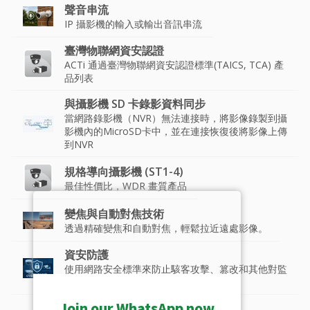
聲音串流
IP 攝影機的輸入或輸出音訊串流
臺灣物聯網資安認證
ACTi 通過臺灣物聯網資安認證標準(TAICS, TCA) 產
品列表
與攝影機 SD 卡錄影資料同步
當網路錄影機（NVR）無法連接時，將影像錄製到攝
影機內的MicroSD卡中，並在連接恢復後將影像上傳
到NVR
規格導向攝影機 (ST1-4)
最佳性價比，WDR 畫質產品
變焦與自動對焦技術
透過精確變焦和自動對焦，輕鬆拉近遠處影像。
資安防護
使用網路安全標準來防止駭客攻擊、篡改和其他對監
控系統的濫用。
Join our WhatsApp now
防水設計