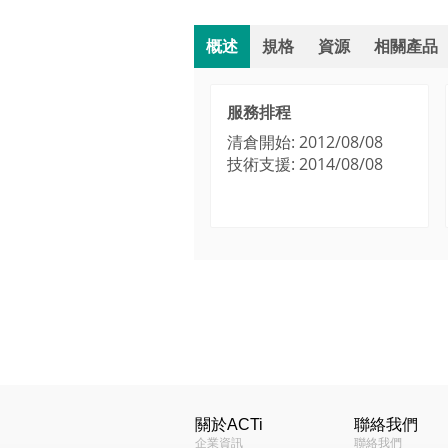
概述
規格
資源
相關產品
服務排程
清倉開始: 2012/08/08
技術支援: 2014/08/08
功能
Product Specifications
How to Use Audio-in
半球型護罩 - 透明護罩
ACM-3701 Product Introduction
類型
應用環境
Software & Firmware Downl
Camera Firmware V.3
最高解析度
關於ACTi
聯絡我們
企業資訊
聯絡我們