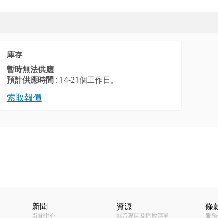
庫存
暫時無法供應
預計供應時間
: 14-21個工作日。
索取報價
影像
 of ACTi Cameras (309KB)
定焦半球型
室內/室外
oad
.14.19 (4MB)
1.3百萬畫素
新聞
資源
條
新聞中心
影音專區及播放清單
服務