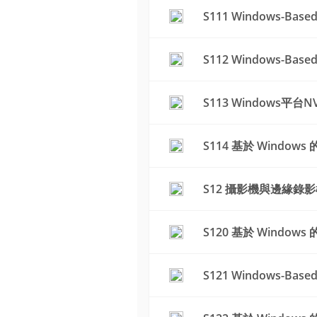
S111 Windows-B
S112 Windows-Ba
S113 Windows
S114 基於 Window
S12 攝影機與邊緣錄
S120 基於 Window
S121 Windows-B