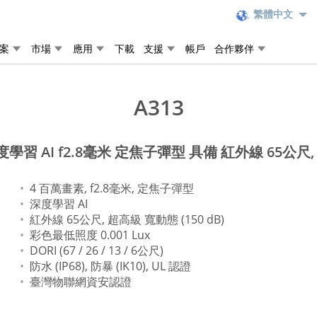
繁體中文
案
市場
應用
下載
支援
帳戶
合作夥伴
A313
學習 AI f2.8毫米 定焦子彈型 具備 紅外線 65公尺, 
4 百萬畫素, f2.8毫米, 定焦子彈型
深度學習 AI
紅外線 65公尺, 超高級 寬動態 (150 dB)
彩色最低照度 0.001 Lux
DORI (67 / 26 / 13 / 6公尺)
防水 (IP68), 防暴 (IK10), UL 認證
臺灣物聯網資安認證