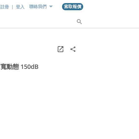
註冊
|
登入
聯絡我們
索取報價
寬動態 150dB