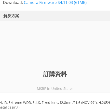
Download:
Camera Firmware S4.11.03 (61MB)
解決方案
訂購資料
MSRP in United States
N, IR, Extreme WDR, SLLS, Fixed lens, f2.8mm/F1.6 (HOV:99°), H.265
etal casing)