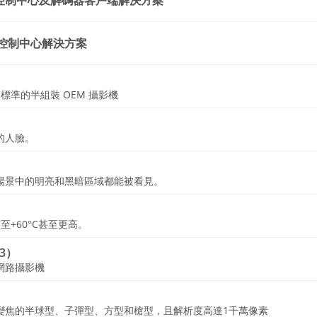
VR、控制中心及解碼器客戶端解決方案
R 和控制中心解決方案
C 標準的半組裝 OEM 攝影機
的人臉。
場景中的明亮和黑暗區域都能被看見。
至+60°C甚至更高。
3）
網路攝影機
變焦的半球型、子彈型、方型和槍型，且解析度高達1千萬像素