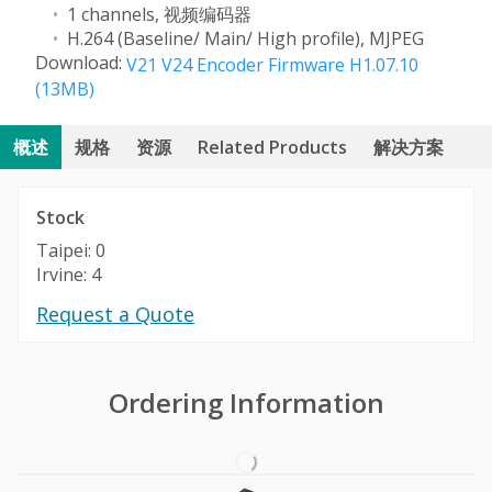
1 channels, 视频编码器
H.264 (Baseline/ Main/ High profile), MJPEG
Download:
V21 V24 Encoder Firmware H1.07.10
(13MB)
概述
规格
资源
Related Products
解决方案
Stock
Taipei: 0
Irvine: 4
Request a Quote
Ordering Information