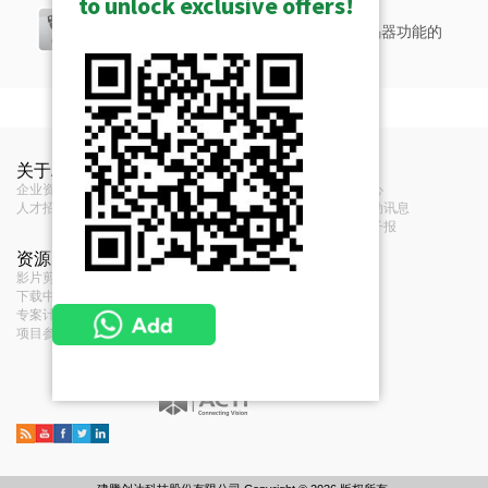
to unlock exclusive offers!
高品质高清晰度摄像机（ST2-2）
具有长变焦、多镜头、全景和编码器/解码器功能的
最优质产品。
Windows-Based NVR Solution (SF11)
Show Archived
Videos
功能
Product Specifications
S110 - Windows-Based NVR Solution
V21 V24 Encoder Firmware H1.07.10
关于ACTi
联络我们
新闻
轉換您的類比系統：ACTi編碼器為您做到，大幅省錢！
类型
视频编码器
企业资讯
Release Notes (349KB)
联络我们
新闻中心
人才招募
经销商
展览活动讯息
Maximum
V21 V24 Encoder Firmware H1.06.06
意见反馈
订阅电子报
Number of
1
Release Notes (276KB)
资源
条款
Cameras
影片剪辑和播放清单
服务条款
V21 Datasheet (351KB)
下载中心
Privacy Policy
云台
专案计画
Cookie Policy
V21 A&E Specifications (50KB)
项目参考
平移，倾斜或变
Pelco-D, Pelco-P V2, Dynacolor
V21 Datasheet - 简体中文
焦
Sorry!
视频
Software & Firmware Download
V21 V24 Encoder Firmware H1.07.10
Transform Your Analog System: How ACTi Encoders
H.264 (Baseline/ Main/ High profile),
(13MB)
Revolutionize Security!