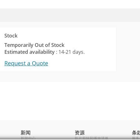
Stock
Temporarily Out of Stock
Estimated availability
: 14-21 days.
Request a Quote
Tools
Fixed Box
lector (552KB)
摄像机清单
室内/室外
台湾物联网资安认证标准
提供 ACT
CA）产品列表
0.35百万像素
客户具有不
新闻
资源
条
3KB)
新闻中心
影片剪辑和播放清单
服务