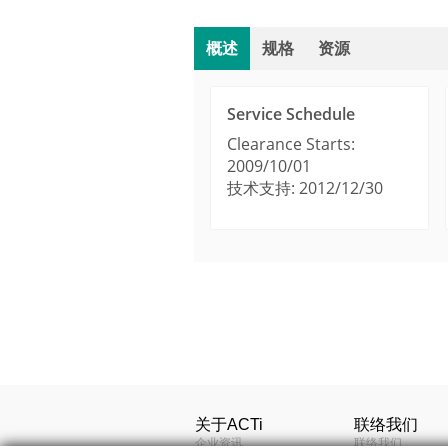
概述
规格
资源
Service Schedule
Clearance Starts:
2009/10/01
技术支持: 2012/12/30
功能
Manuals & Guides
类型
ACTi Visual Mount Se
摄像机选择器
应用环境
ACTi 通过
Technical Information
最大分辨率
（TAICS, T
关于ACTi
联络我们
Warranty Policy (69
企业资讯
联络我们