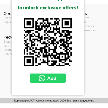
to unlock exclusive offers!
О компании
Контакты
Нажать
Введение
Контакты
Прес-центр
Карьера
Где купить
События
Обратная связь
Подпишитесь к
нашим новостям
Ресурсы
Условия
Видео
Заявление о
Центр загрузок
конфиденциальности
Планировщик проектов
политика
Ссылки по проекту
конфиденциальности
Политика в
отношении
файлов cookie
Корпорация ACTi Авторские права © 2026 Все права защищены.