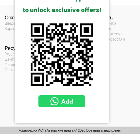
to unlock exclusive offers!
О компании
Контакты
Нажать
Введение
Контакты
Прес-центр
Карьера
Где купить
События
Обратная связь
Подпишитесь к
нашим новостям
Ресурсы
Условия
Видео
Заявление о
Центр загрузок
конфиденциальности
Планировщик проектов
политика
Ссылки по проекту
конфиденциальности
Политика в
отношении
файлов cookie
Корпорация ACTi Авторские права © 2026 Все права защищены.