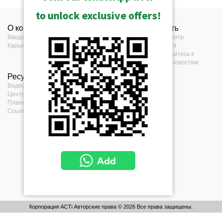
to unlock exclusive offers!
О компании
Контакты
Нажать
Введение
Контакты
Прес-центр
Карьера
Где купить
События
Обратная связь
Подпишитесь к
нашим новостям
Ресурсы
Условия
Видео
Заявление о
Центр загрузок
конфиденциальности
Планировщик проектов
политика
Ссылки по проекту
конфиденциальности
Политика в
отношении
файлов cookie
Корпорация ACTi Авторские права © 2026 Все права защищены.