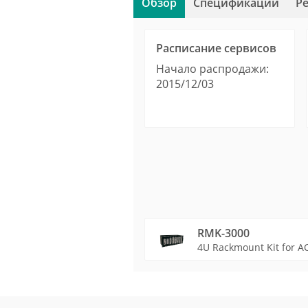
Обзор
Спецификации
Р
Расписание сервисов
Начало распродажи:
2015/12/03
RMK-3000
4U Rackmount Kit for AC
Устройство
Technical Information