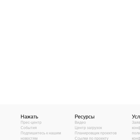
Нажать
Ресурсы
Ус
Прес-центр
Видео
Зая
События
Центр загрузок
кон
Подпишитесь к нашим
Планировщик проектов
пол
новостям
Ссылки по проекту
кон