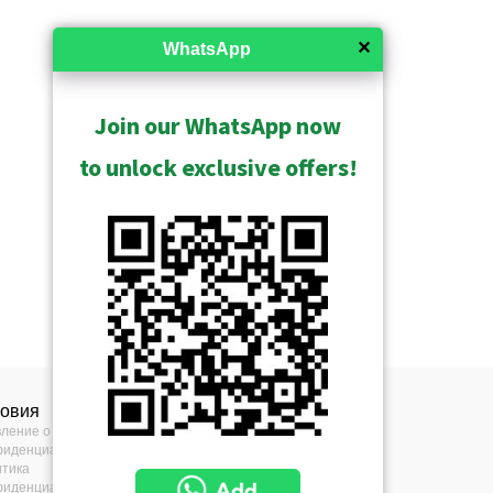
✕
WhatsApp
Join our WhatsApp now
to unlock exclusive offers!
ловия
вление о
фиденциальности
итика
фиденциальности