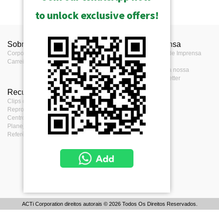
to unlock exclusive offers!
Sobre ACTi
Contate-nos
Imprensa
Corporação
Contate-nos
Centro de Imprensa
Carreira
Onde comprar
Eventos
Comentario
Assine a nossa
eNewsletter
Recursos
Termos
Clips de Video c &
Termos do seviço
Reprodução
Política de
Centro de Download
Privacidade
Planejamento do Projeto
Política de
Referências do Projeto
Cookies
ACTi Corporation direitos autorais © 2026 Todos Os Direitos Reservados.