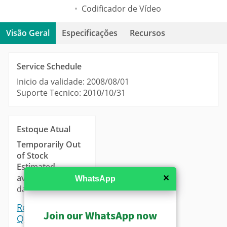
Codificador de Vídeo
Visão Geral
Especificações
Recursos
Service Schedule
Inicio da validade: 2008/08/01
Suporte Tecnico: 2010/10/31
Estoque Atual
Temporarily Out
of Stock
Estimated
availability
: 14-21
✕
WhatsApp
days.
Request a
Join our WhatsApp now
Quote