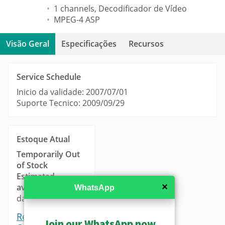
1 channels, Decodificador de Vídeo
MPEG-4 ASP
Visão Geral
Especificações
Recursos
Service Schedule
Inicio da validade: 2007/07/01
Suporte Tecnico: 2009/09/29
Estoque Atual
Temporarily Out
of Stock
Estimated
availability
: 14-21
✕
WhatsApp
days.
Request a
Join our WhatsApp now