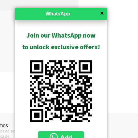
✕
WhatsApp
Join our WhatsApp now
to unlock exclusive offers!
rmos
os do seviço
tica de