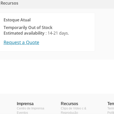
Recursos
Estoque Atual
Temporarily Out of Stock
Estimated availability
: 14-21 days.
Request a Quote
Ferramentas
Encoder Module
oduto
 uma lista de produtos
de acordo com os padrões
de Internet das Coisas de
Imprensa
Recursos
Te
, TCA)
Centro de Imprensa
Clips de Video c &
Term
Eventos
Reprodução
Polí