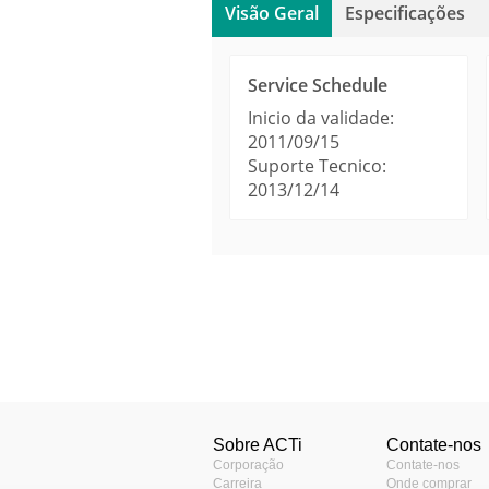
Visão Geral
Especificações
Service Schedule
Inicio da validade:
2011/09/15
Suporte Tecnico:
2013/12/14
Product Profile
Tipo de Produto
Seletor de Pr
A ACTi possui
certificados 
de segurança 
Sobre ACTi
Contate-nos
Taiwan (TAICS
Corporação
Contate-nos
Carreira
Onde comprar