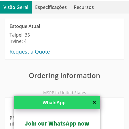
Visão Geral
Especificações
Recursos
Estoque Atual
Taipei: 36
Irvine: 4
Request a Quote
Ordering Information
MSRP in United States
✕
WhatsApp
PMAX-0336
Join our WhatsApp now
Tilt Wedge (Bronze) for PMAX-0332