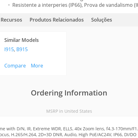
Resistente a interperies (IP66), Prova de vandalismo (I
Recursos
Produtos Relacionados
Soluções
Similar Models
I915
,
B915
Compare
More
Ordering Information
MSRP in United States
 with D/N, IR, Extreme WDR, ELLS, 40x Zoom lens, f4.3-170mm/F1.
o Focus, H.265/H.264, 2D+3D DNR, Audio, High PoE/AC24V, IP66, DI/DO