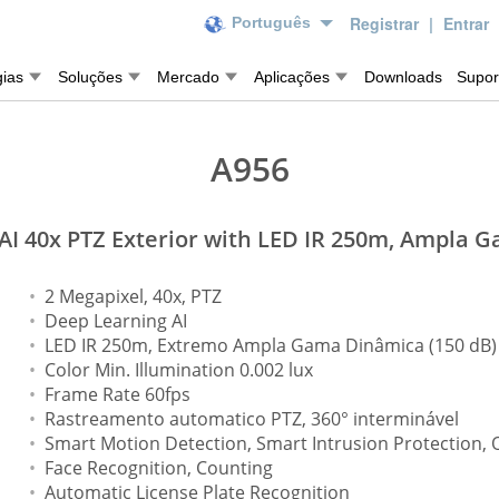
Registrar
|
Entrar
Português
gias
Soluções
Mercado
Aplicações
Downloads
Supor
A956
AI 40x PTZ Exterior with LED IR 250m, Ampla 
2 Megapixel, 40x, PTZ
Deep Learning AI
LED IR 250m, Extremo Ampla Gama Dinâmica (150 dB)
Color Min. Illumination 0.002 lux
Frame Rate 60fps
Rastreamento automatico PTZ, 360° interminável
Smart Motion Detection, Smart Intrusion Protection, 
Face Recognition, Counting
Automatic License Plate Recognition