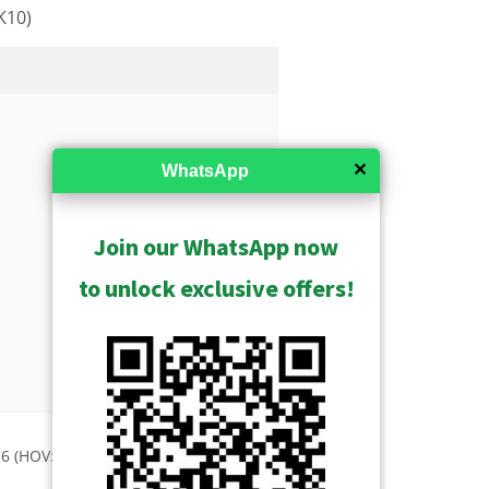
K10)
✕
WhatsApp
Join our WhatsApp now
to unlock exclusive offers!
USD $7779.00
6 (HOV: