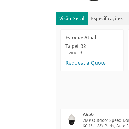
Visão Geral
Especificações
Estoque Atual
Taipei: 32
Irvine: 3
Request a Quote
A956
2MP Outdoor Speed Dome
66.1°-1.8°), P-Iris, Aut