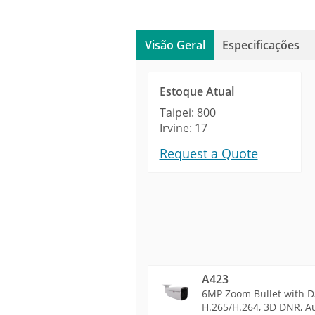
Visão Geral
Especificações
Estoque Atual
Taipei: 800
Irvine: 17
Request a Quote
A423
6MP Zoom Bullet with D/
H.265/H.264, 3D DNR, Au