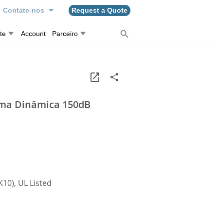
Contate-nos
Request a Quote
te
Account
Parceiro
ama Dinâmica 150dB
K10), UL Listed