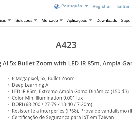
Registrar
|
Entrar
Português
gias
Soluções
Mercado
Aplicações
Downloads
Supor
A423
 AI 5x Bullet Zoom with LED IR 85m, Ampla G
6 Megapixel, 5x, Bullet Zoom
Deep Learning AI
LED IR 85m, Extremo Ampla Gama Dinâmica (150 dB)
Color Min. Illumination 0.001 lux
DORI (68-200 / 27-79 / 13-40 / 7-20m)
Resistente a interperies (IP68), Prova de vandalismo (I
Certificação de Segurança para IoT em Taiwan