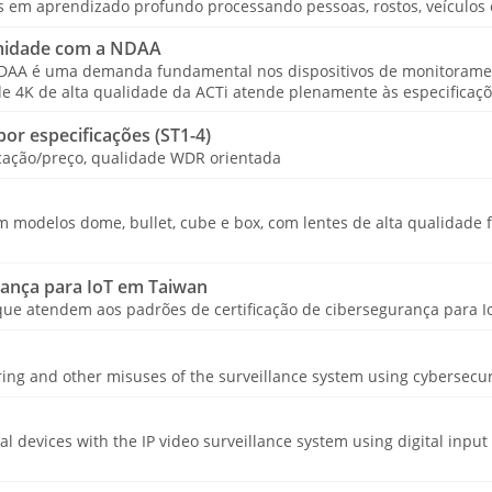
em aprendizado profundo processando pessoas, rostos, veículos e 
midade com a NDAA
NDAA é uma demanda fundamental nos dispositivos de monitorame
de 4K de alta qualidade da ACTi atende plenamente às especificaç
or especificações (ST1-4)
icação/preço, qualidade WDR orientada
modelos dome, bullet, cube e box, com lentes de alta qualidade fi
rança para IoT em Taiwan
que atendem aos padrões de certificação de cibersegurança para Io
ing and other misuses of the surveillance system using cybersecur
cal devices with the IP video surveillance system using digital input