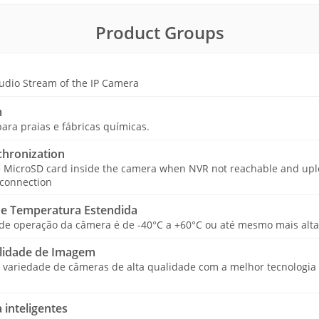
Product Groups
udio Stream of the IP Camera
m
ara praias e fábricas químicas.
hronization
e MicroSD card inside the camera when NVR not reachable and upl
 connection
e Temperatura Estendida
 de operação da câmera é de -40°C a +60°C ou até mesmo mais alta
lidade de Imagem
ariedade de câmeras de alta qualidade com a melhor tecnologia 
 inteligentes