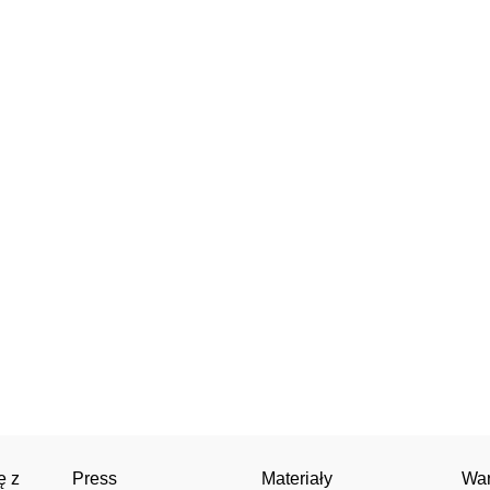
ę z
Press
Materiały
War