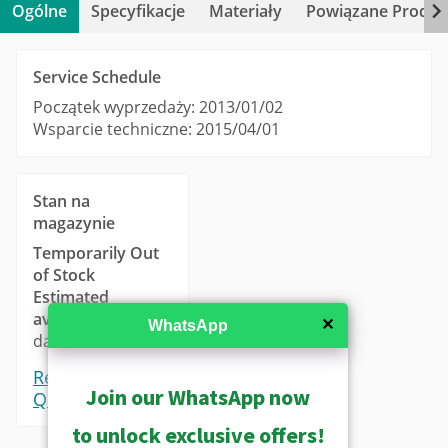
Ogólne
Specyfikacje
Materiały
Powiązane Produk
Service Schedule
Początek wyprzedaży: 2013/01/02
Wsparcie techniczne: 2015/04/01
Stan na
magazynie
Temporarily Out
of Stock
Estimated
availability
: 14-21
✕
WhatsApp
days.
Request a
Join our WhatsApp now
Quote
to unlock exclusive offers!