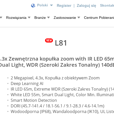
Register
|
Zaloguj się
Polski
Skontak
Rozwiązania
Branże
Zastosowanie
Centrum Pobieran
L81
4.3x Zewnętrzna kopułka zoom with IR LED 65m
Dual Light, WDR (Szeroki Zakres Tonalny) 140d
2 Megapixel, 4.3x, Kopułka z obiektywem Zoom
Deep Learning AI
IR LED 65m, Extreme WDR (Szeroki Zakres Tonalny) (1
White LED 55m, Smart Dual Light, Color Min. Illuminat
Smart Motion Detection
DORI (45.7-141.4 / 18.1-56.1 / 9.1-28.3 / 4.6-14.1m)
Wodoodporna (IP68), Wandaloodporna (IK10), UL List