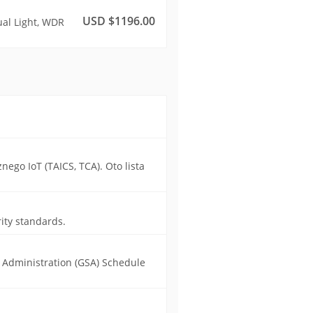
USD $1196.00
al Light, WDR
ego IoT (TAICS, TCA). Oto lista
ity standards.
s Administration (GSA) Schedule