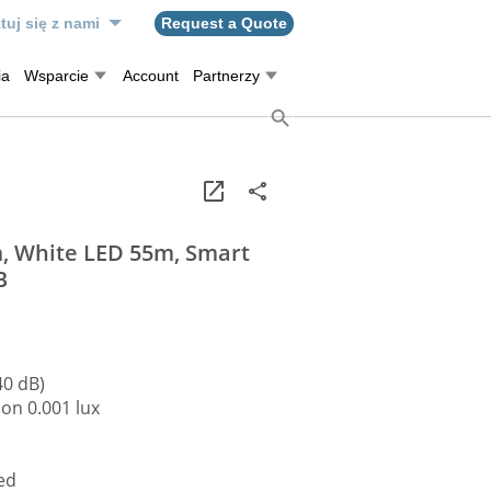
tuj się z nami
Request a Quote
ia
Wsparcie
Account
Partnerzy
, White LED 55m, Smart
B
40 dB)
ion 0.001 lux
ed