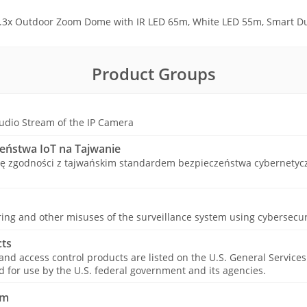
.3x Outdoor Zoom Dome with IR LED 65m, White LED 55m, Smart Du
Product Groups
udio Stream of the IP Camera
zeństwa IoT na Tajwanie
cję zgodności z tajwańskim standardem bezpieczeństwa cybernetyczn
ing and other misuses of the surveillance system using cybersecur
ts
 and access control products are listed on the U.S. General Service
for use by the U.S. federal government and its agencies.
am