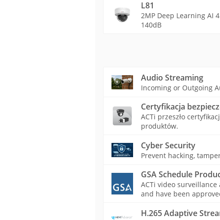
L81
2MP Deep Learning AI 4
140dB
Audio Streaming
Incoming or Outgoing A
Certyfikacja bezpiec
ACTi przeszło certyfika
produktów.
Cyber Security
Prevent hacking, tamper
GSA Schedule Produc
ACTi video surveillance
and have been approved 
H.265 Adaptive Stre