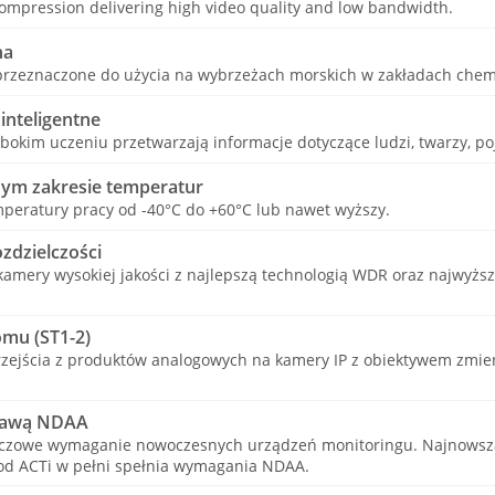
ompression delivering high video quality and low bandwidth.
na
przeznaczone do użycia na wybrzeżach morskich w zakładach chem
inteligentne
bokim uczeniu przetwarzają informacje dotyczące ludzi, twarzy, poj
ym zakresie temperatur
peratury pracy od -40°C do +60°C lub nawet wyższy.
zdzielczości
amery wysokiej jakości z najlepszą technologią WDR oraz najwyższ
omu (ST1-2)
zejścia z produktów analogowych na kamery IP z obiektywem zmie
tawą NDAA
uczowe wymaganie nowoczesnych urządzeń monitoringu. Najnowsza
 od ACTi w pełni spełnia wymagania NDAA.