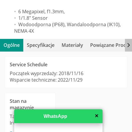
6 Megapixel, f1.3mm,
1/1.8" Sensor
Wodoodporna (IP68), Wandaloodporna (IK10),
NEMA 4X
Ogólne
Specyfikacje
Materiały
Powiązane Produk
Service Schedule
Początek wyprzedaży: 2018/11/16
Wsparcie techniczne: 2022/11/29
Stan na
magazynie
Taipei: 0
✕
WhatsApp
Irvine: 0