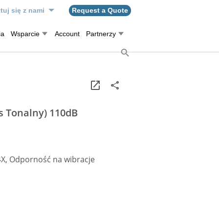
tuj się z nami
Request a Quote
ia
Wsparcie
Account
Partnerzy
 Tonalny) 110dB
X, Odporność na wibracje