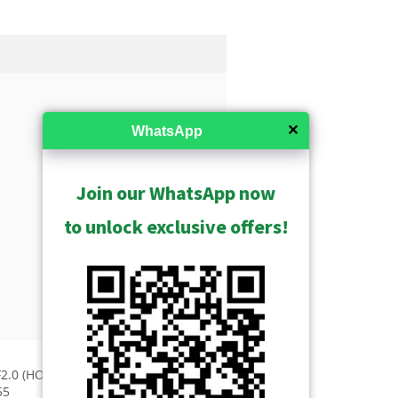
✕
WhatsApp
Join our WhatsApp now
to unlock exclusive offers!
.0 (HOV:180° (overview area),
55