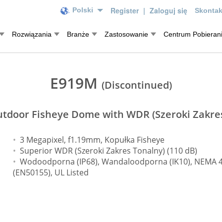
Register
|
Zaloguj się
Polski
Skontak
Rozwiązania
Branże
Zastosowanie
Centrum Pobieran
E919M
(Discontinued)
tdoor Fisheye Dome with WDR (Szeroki Zakres
3 Megapixel, f1.19mm, Kopułka Fisheye
Superior WDR (Szeroki Zakres Tonalny) (110 dB)
Wodoodporna (IP68), Wandaloodporna (IK10), NEMA 4
(EN50155), UL Listed