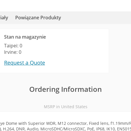
iały
Powiązane Produkty
Stan na magazynie
Taipei: 0
Irvine: 0
Request a Quote
Ordering Information
MSRP in United States
ye Dome with Superior WDR, M12 connector, Fixed lens, f1.19mm/F2
a)), H.264, DNR, Audio, MicroSDHC/MicroSDXC, PoE, IP68, IK10, EN501