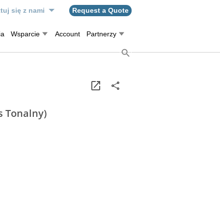
tuj się z nami
Request a Quote
ia
Wsparcie
Account
Partnerzy
s Tonalny)