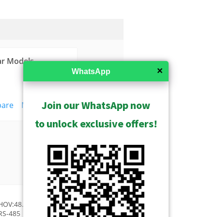
ar Models
✕
WhatsApp
Join our WhatsApp now
are
More
to unlock exclusive offers!
V:48.9°-3.6°), DC iris, Auto
RS-485