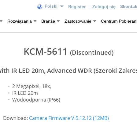
Register
|
Zaloguj się
Polski
Skontak
Rozwiązania
Branże
Zastosowanie
Centrum Pobieran
KCM-5611
(Discontinued)
ith IR LED 20m, Advanced WDR (Szeroki Zakre
2 Megapixel, 18x,
IR LED 20m
Wodoodporna (IP66)
Download:
Camera Firmware V.5.12.12 (12MB)