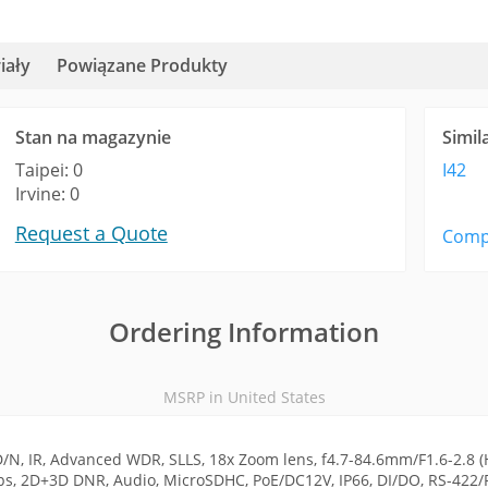
iały
Powiązane Produkty
Stan na magazynie
Simil
Taipei: 0
I42
Irvine: 0
Request a Quote
Comp
Ordering Information
MSRP in United States
N, IR, Advanced WDR, SLLS, 18x Zoom lens, f4.7-84.6mm/F1.6-2.8 (HO
ps, 2D+3D DNR, Audio, MicroSDHC, PoE/DC12V, IP66, DI/DO, RS-422/