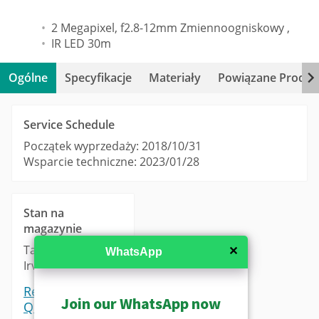
2 Megapixel, f2.8-12mm Zmiennoogniskowy ,
IR LED 30m
Ogólne
Specyfikacje
Materiały
Powiązane Produk
Service Schedule
Początek wyprzedaży: 2018/10/31
Wsparcie techniczne: 2023/01/28
Stan na
magazynie
Taipei: 0
✕
WhatsApp
Irvine: 0
Request a
Join our WhatsApp now
Quote