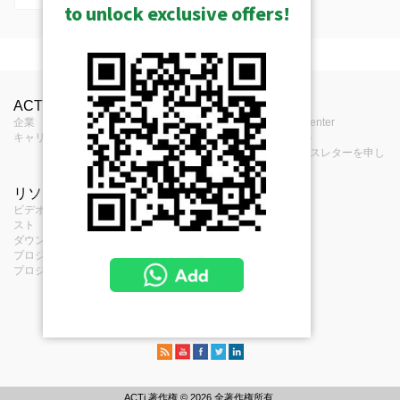
to unlock exclusive offers!
道具
製品プロフィール
ACTiについて
お問合せ
報道
タイプ
ビデオエンコーダー
Product Selector
企業
お問合せ
Press Center
キャリア
購入場所
イベント
ACTiは、台湾の物聯網セキュリティ
フィードバック
eニュースレターを申し
認証基準（TAICS、TCA）を通過した
込む
製品のリストです
リソース
項目
ビデオクリップとプレイリ
開く
サービス項目
スト
個人情報保護方針
ダウンロード・センター
クッキー・ポリシ
プロジェクト・プランナー
ー
プロジェクトの参考文献
ACTi 著作権 © 2026 全著作権所有.