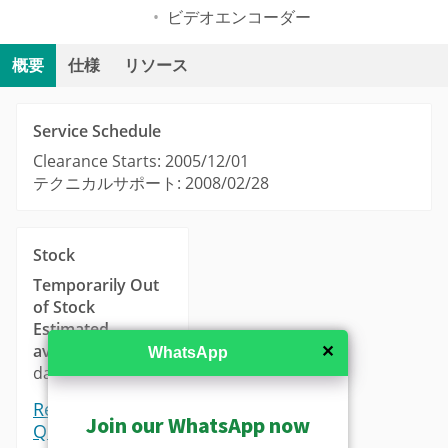
ビデオエンコーダー
概要
仕様
リソース
Service Schedule
Clearance Starts: 2005/12/01
テクニカルサポート: 2008/02/28
Stock
Temporarily Out
of Stock
Estimated
availability
: 14-21
✕
WhatsApp
days.
Request a
Join our WhatsApp now
Quote