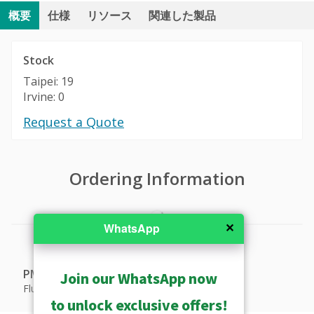
概要
仕様
リソース
関連した製品
Stock
Taipei: 19
Irvine: 0
Request a Quote
Ordering Information
✕
WhatsApp
PMAX-1035
Join our WhatsApp now
Flush Mount (for A826)
to unlock exclusive offers!