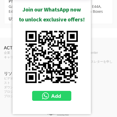
PMAX-0806
Gang Box Converter (for B4x, E39, E44, E45, E46, E44A,
Join our WhatsApp now
E45A, E46A), supports 4" Round and 4" Octagon Boxes
to unlock exclusive offers!
USD $33.00
MSRP in United States
保管されたものを見る
Videos
製品プロフィール
Product Specifications
中止されたものを見る
ACTiについて
お問合せ
報道
PMAX-0806 Datasheet (169KB)
Bullet with Integrated Bracket (B4x, I4x) with PMAX-0806
タイプ
カメラマウント
弾丸の種類 - 固定銃弾型
企業
お問合せ
Press Center
Mounting Video
キャリア
購入場所
イベント
PMAX-0806 Datasheet - 日本語
アプリケーショ
フィードバック
eニュースレターを申し
屋外
弾丸の種類 - ズーム弾丸タイプ
ン環境
込む
Technical Information
リソース
項目
Gang Box Converter (for B4x, E44,
ビデオクリップとプレイリ
サービス項目
E45, E46, E44A, E45A, E46A) ,
Warranty Policy (693KB)
説明
スト
個人情報保護方針
B412
supports 4" Round and 4" Octagon
ダウンロード・センター
クッキー・ポリシ
PMAX-0806 Dimension Diagram
Boxes
3MP Video Analytics Zoom Bullet with D/N, Adaptive
プロジェクト・プランナー
ー
(dwg) (66KB)
IR, Extreme WDR, SLLS, 10x Zoom lens, f4.7-
プロジェクトの参考文献
47mm/F1.6-3.0 (HOV:58°-5.8°), DC iris, Auto Focus,
一般
PMAX-0806 Dimension Diagram
H.265/H.264, 2D+3D DNR, Built-in Microphone, High
(24KB)
PoE/DC12V, IP67, IK10 (metal casing), DI/DO, Built-in
重量
129g (0.284lb)
Analytics