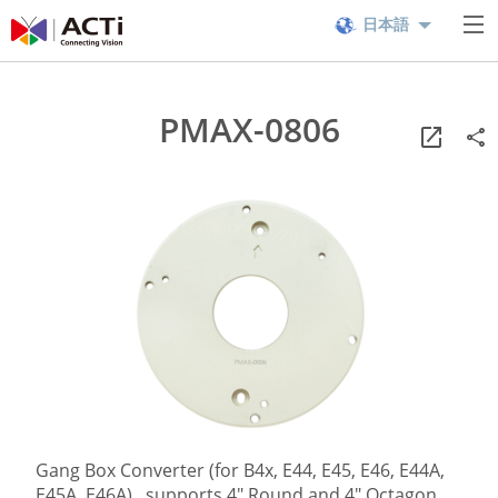
日本語
PMAX-0806
Gang Box Converter (for B4x, E44, E45, E46, E44A,
E45A, E46A) , supports 4" Round and 4" Octagon