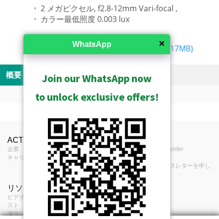
2 メガピクセル, f2.8-12mm Vari-focal ,
カラー最低照度 0.003 lux
✕
WhatsApp
Download:
Camera Firmware V6.21.03 (17MB)
概要
仕様
リソース
関連した製品
Join our WhatsApp now
to unlock exclusive offers!
保管されたものを見る
Videos
製品プロフィール
Product Specifications
中止されたものを見る
Camera Firmware V6.21.03 Release
ACTiについて
お問合せ
報道
パーツの取り付け - カメラマウント
E67 Brand comparison video: Resolution
タイプ
ドームカメラ
企業
Notes (590KB)
お問合せ
Press Center
キャリア
購入場所
イベント
アプリケーショ
Camera Firmware V6.19.11 Release
フィードバック
eニュースレターを申し
屋内
ン環境
込む
Notes (538KB)
PMAX-0102
リソース
項目
最大解像度
How to Use Audio-in of ACTi
2MP
Straight Tube
ビデオクリップとプレイリ
サービス項目
Cameras (309KB)
スト
個人情報保護方針
USD $272.00
イメージセンサ
プログレッシブスキャンCMOS
ダウンロード・センター
クッキー・ポリシ
ー