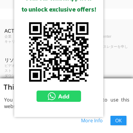
to unlock exclusive offers!
保管されたものを見る
道具
製品プロフィール
Manuals & Guides
ACTiについて
お問合せ
報道
ACTi Visual Mount Selector (552KB)
タイプ
Fixed Box
企業
お問合せ
Press Center
カメラセレクター
キャリア
購入場所
イベント
フィードバック
eニュースレターを申し
ビデオ
ACTiは、台湾の物聯網セキュリティ
込む
認証基準（TAICS、TCA）を通過した
リソース
項目
ビットレート
28Kbps - 3Mbps
製品のリストです
ビデオクリップとプレイリ
サービス項目
開く
スト
個人情報保護方針
ビットレートモ
固定
ダウンロード・センター
クッキー・ポリシ
ード
プロジェクト・プランナー
ー
This website uses cookies
プロジェクトの参考文献
マルチストリー
Single stream based on a single
カメラリスト
ミング
configuration
You consent to cookies if you continue to use this
ACTiのカメラ製品ラインの完全な概
website.
ネットワーク
要を提供し、顧客に異なる価値をも
たらすセグメントに分けます。
More Info
OK
ネットワークプ
IP, TCP, UDP, DHCP, PPPoE, HTTP,
開く
ロトコルとサー
DNS, DDNS, NTP, RTP, RTSP, IGMP,
ACTi 著作権 © 2026 全著作権所有.
ビス
ICMP, ARP, ToS