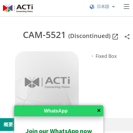
日本語
CAM-5521
(Discontinued)
Fixed Box
✕
WhatsApp
概要
仕様
リソース
Join our WhatsApp now