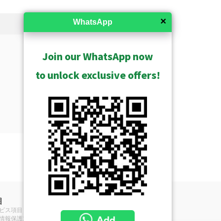
✕
WhatsApp
Join our WhatsApp now
to unlock exclusive offers!
保管されたものを見る
ト
目
カメラ製品ラインの完全な概要を
ビス項目
客に異なる価値をもたらすセグ
情報保護方針