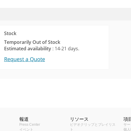
Stock
Temporarily Out of Stock
Estimated availability
: 14-21 days.
Request a Quote
道具
lector (552KB)
Fixed Box
ター
カメラリス
屋内/屋外
報道
リソース
項
湾の物聯網セキュリティ認証
ACTiの
Press Center
ビデオクリップとプレイリス
サー
3KB)
S、TCA）を通過した製品のリ
0.35MP
提供し、顧
イベント
ト
個人