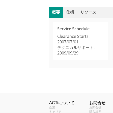
概要
仕様
リソース
Service Schedule
Clearance Starts:
2007/07/01
テクニカルサポート:
2009/09/29
製品プロフィール
Manuals & Guides
ACTi Visual Mount Se
タイプ
カメラセレク
アプリケーション環境
Technical Information
ACTiについて
お問合せ
ACTiは、台
企業
お問合せ
Warranty Policy (69
最大解像度
基準（TAIC
キャリア
購入場所