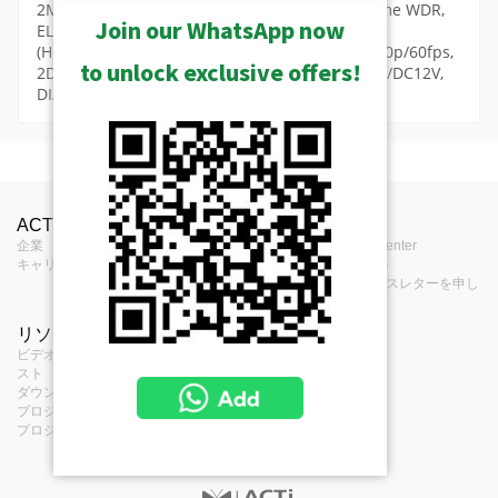
2MP Video Analytics Zoom Box with D/N, Extreme WDR,
Join our WhatsApp now
ELLS, 36x Zoom lens, f4.6-165.6mm/F1.55-5.0
(HOV:62.7°-2.7°), DC iris, Auto Focus, H.264, 1080p/60fps,
to unlock exclusive offers!
2D+3D DNR, Audio, MicroSDHC/MicroSDXC, PoE/DC12V,
DI/DO, RS-422/RS-485, Built-in Analytics
MSRP in United States
保管されたものを見る
Videos
製品プロフィール
Product Specifications
Camera Firmware V7.14.13 Release
中止されたものを見る
ACTiについて
お問合せ
報道
36x Zoom Video
タイプ
ズームガンカメラ
パーツの取り付け - カメラマウント
企業
Notes (320KB)
お問合せ
Press Center
キャリア
購入場所
イベント
アプリケーショ
Camera Firmware V7.13.04 Release
フィードバック
eニュースレターを申し
屋内/屋外
ン環境
込む
Notes (336KB)
リソース
項目
PMAX-0402
最大解像度
2MP
I29 Datasheet (568KB)
ビデオクリップとプレイリ
サービス項目
Corner Mount
スト
個人情報保護方針
イメージセンサ
プログレッシブスキャンCMOS
USD $250.00
ダウンロード・センター
クッキー・ポリシ
Software & Firmware Download
ー
プロジェクト・プランナー
ー
プロジェクトの参考文献
Camera Firmware V7.14.13 (33MB)
センサーサイズ
1/2.8 "
有効画素数
Camera Firmware V7.13.04 (33MB)
1945(H) X 1097(V) (2.13 MP)
PMAX-0503