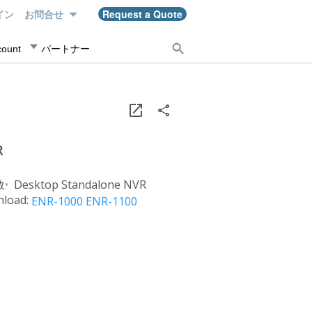
イン
Request a Quote
お問合せ
count
パートナー
R
数
Desktop Standalone NVR
load:
ENR-1000 ENR-1100