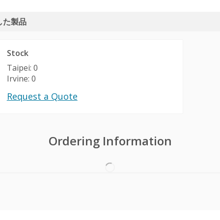
した製品
Stock
Taipei: 0
Irvine: 0
Request a Quote
Ordering Information